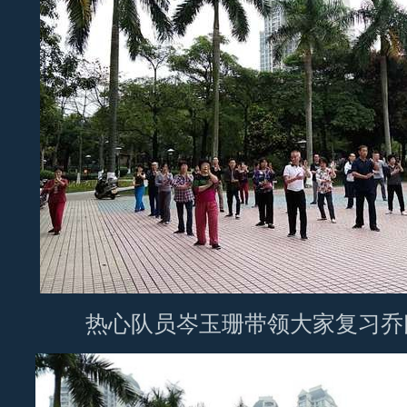
热心队员岑玉珊带领大家复习乔