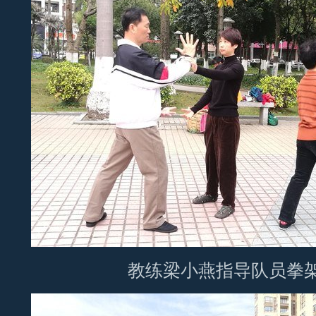
教练梁小燕指导队员拳