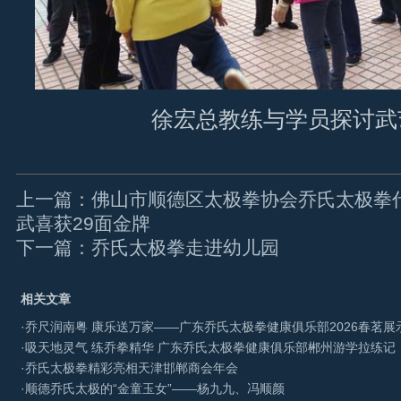
徐宏总教练与学员探讨武
上一篇：佛山市顺德区太极拳协会乔氏太极拳
武喜获29面金牌
下一篇：乔氏太极拳走进幼儿园
相关文章
·
乔尺润南粤 康乐送万家——广东乔氏太极拳健康俱乐部2026春茗展
·
吸天地灵气 练乔拳精华 广东乔氏太极拳健康俱乐部郴州游学拉练记
·
乔氏太极拳精彩亮相天津邯郸商会年会
·
顺德乔氏太极的“金童玉女”——杨九九、冯顺颜