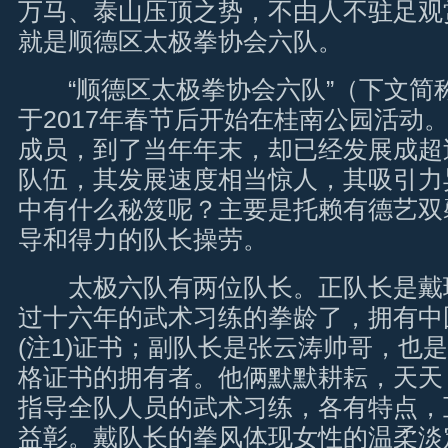
万马、泰山压顶之势，不由人不驻足观
就是顺德区太极拳协会六队。
“顺德区太极拳协会六队”（下文简称
于2017年春节后开始在桂南公园活动。
成员，到了当年年末，却已经发展成超
队伍，其发展速度相当惊人，其吸引力
中有什么秘笈呢？主要是托赖有德艺双
导和得力的队长操劳。
太极六队有两位队长。正队长是戴
过十六年的武术习练的拳龄了，拥有中
(注1)证书；副队长是张云涛帅哥，也
格证书的拥有者。他俩默默耕耘，天天
指导全队人员的武术习练，各有特点，
益彰。戴队长的拳风体现女性的温柔淡