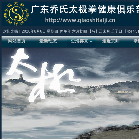
欢迎光临！
2026年8月6日
星期四
丙午年 六月廿四
【马】乙未月 壬子日 【
4:47:5
网站首页
最新动态
史海存真
走近宗师
拳