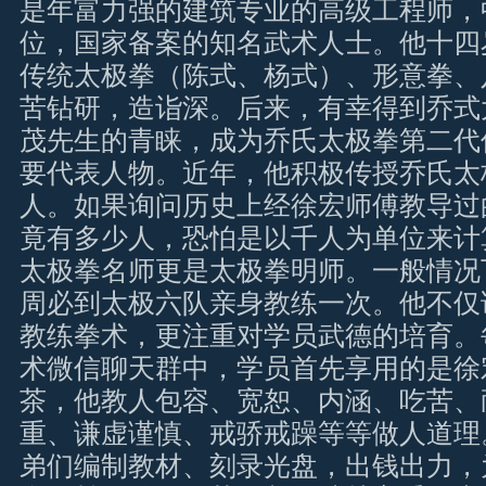
是年富力强的建筑专业的高级工程师，
位，国家备案的知名武术人士。他十四
传统太极拳（陈式、杨式）、形意拳、
苦钻研，造诣深。后来，有幸得到乔式
茂先生的青睐，成为乔氏太极拳第二代传
要代表人物。近年，他积极传授乔氏太
人。如果询问历史上经徐宏师傅教导过
竟有多少人，恐怕是以千人为单位来计
太极拳名师更是太极拳明师。一般情况
周必到太极六队亲身教练一次。他不仅
教练拳术，更注重对学员武德的培育。
术微信聊天群中，学员首先享用的是徐
茶，他教人包容、宽恕、内涵、吃苦、
重、谦虚谨慎、戒骄戒躁等等做人道理
弟们编制教材、刻录光盘，出钱出力，