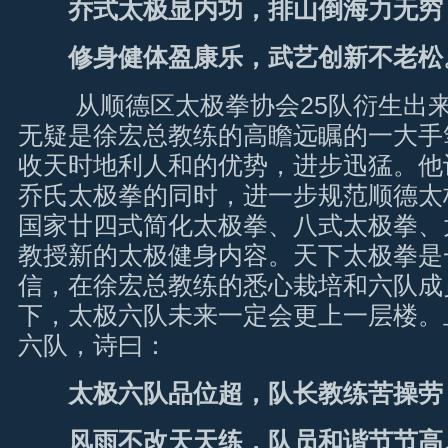
乔式太极显内功，排山倒海力无穷
修身健体盈康乐，武艺创新不老松
从顺德区太极拳协会25队衍生出来
无疑是徐宏总教练的高瞻远瞩的一大手
收天时地利人和的优势，进步迅猛。他
乔氏太极拳的同时，进一步规范顺德太
国家廿四式简化太极拳、八式太极拳、
教授新的太极健身内容。天下太极拳是
信，在徐宏总教练的悉心栽培和六队成
下，太极六队未来一定会更上一层楼。
六队，诗曰：
太极六队品位超，队长教练苦操劳
风雨不改天天练，队员和谐节节高