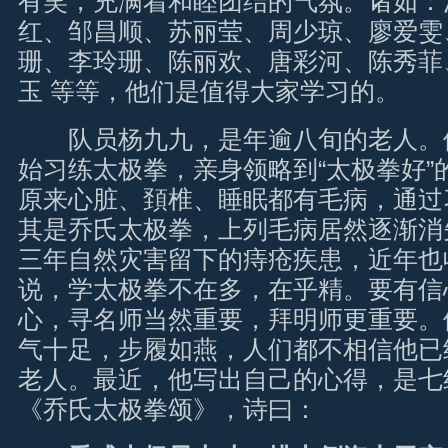
有笑，充满着和睦团结的气氛。诸如：
红、邹昌顺、苏丽莹、周少琼、廖爱雯
珊、李玲珊、陈丽欢、唐彩河、陈秀菲
玉 等等，他们是值得大家学习的。
队员杨九九，是年逾八旬的老人。他从
始习练太极拳，亲身领略到“太极拳好”
原来心脏、頚椎、睡眠都有毛病，通过
其是乔氏太极拳，上列毛病居然逐渐消
三年自然灾害留下的痔疮疾患，近年也
说，学太极拳不在多，在乎精。要有信
心，寻名师当然重要，拜明师更重要。
气十足，步履如燕，人们都不相信他已
老人。最近，他写出自己的心得，是七
《乔氏太极拳颂》，诗曰：