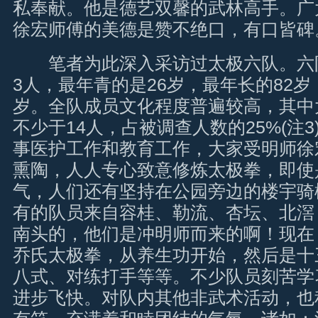
私奉献。他是德艺双馨的武林高手。广
徐宏师傅的美德是赞不绝口，有口皆碑
笔者为此深入采访过太极六队。六队
3人，最年青的是26岁，最年长的82岁
岁。全队成员文化程度普遍较高，其中
不少于14人，占被调查人数的25%(注
事医护工作和教育工作，大家受明师徐
熏陶，人人专心致意修炼太极拳，即使
气，人们还有坚持在公园旁边的楼宇骑
有的队员来自容桂、勒流、杏坛、北滘
南头的，他们是冲明师而来的啊！现在
乔氏太极拳，从养生功开始，然后是十
八式、对练打手等等。不少队员刻苦学
进步飞快。对队内其他非武术活动，也