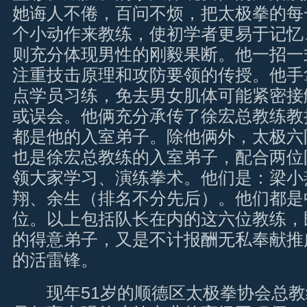
她诲人不倦，百问不烦，把太极拳的每
个小动作来教练，使初学者更易于记忆
则充分体现男性的刚毅果断。他一招一
注重技击原理和攻防要领的传授。他手
点学员习练，免去男女肌体可能紧密接
或误会。他俩充分承传了徐宏总教练教
都是他的入室弟子。除他俩外，太极六
也是徐宏总教练的入室弟子，配合两位
领大家学习、演练拳术。他们是：梁小
翔、余生（排名不分先后）。他们都是
位。以上包括队长在内的这六位教练，
的得意弟子，又是不计报酬无私奉献推
的活雷锋。
现年51岁的顺德区太极拳协会总教