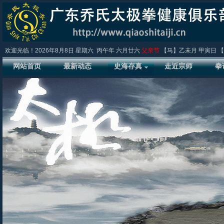
欢迎光临！
2026年8月8日
星期六
丙午年 六月廿六
父亲节
【马】乙未月 甲寅日 【
网站首页
最新动态
史海存真
走近宗师
拳