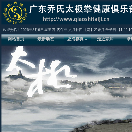
欢迎光临！
2026年8月6日
星期四
丙午年 六月廿四
【马】乙未月 壬子日 【
1:42:1
网站首页
最新动态
史海存真
走近宗师
拳